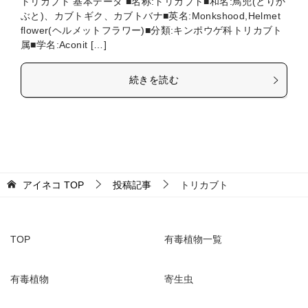
トリカブト 基本データ ■名称:トリカブト■和名:鳥兜(とりか
ぶと)、カブトギク、カブトバナ■英名:Monkshood,Helmet
flower(ヘルメットフラワー)■分類:キンポウゲ科トリカブト
属■学名:Aconit […]
続きを読む
アイネコ
TOP
投稿記事
トリカブト
TOP
有毒植物一覧
有毒植物
寄生虫