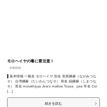
モロヘイヤの毒に要注意！
有毒植物
▌基本情報 一般名 モロヘイヤ 別名 長実綱麻（ながみつな
そ） 台湾綱麻（たいわんつなそ） 和名 縞綱麻（しまつな
そ） 英名 mulukhiyya Jew’s mallow Tossa jute 学名 Cor
[…]
続きを読む